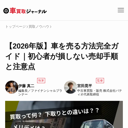
トップページ
買取ノウハウ
トップページへ戻る
【2026年版】車を売る方法完全ガ
カテゴリーで探す
イド｜初心者が損しない売却手順
どこで売る
何を売る
特集
買取サービス
買取ニュース
と注意点
買取ノウハウ
キーワード・タグで探す
執筆
監修
伊藤 真二
宮田晃平
編集長／ファイナンシャルプラ
中古車買取・販売 株式会社パテ
検
ンナー
ィオ代表取締役
索
車買取の基礎
どこに売るか
車の売り方
車を売るとは
買取サービス