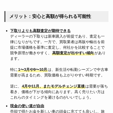
メリット：安心と高額が得られる可能性
下取りよりも高額査定が期待できる
ディーラーの下取りは新車購入が前提であり、査定も一
律になりがちです。一方で、買取業者は再販や輸出を前
提に市場価格を基準に査定し、何社かを比較することで
競争原理が働きやすく、
高額査定が出やすい傾向
があり
ます。
特に
1〜3月や9〜10月
は、新生活や転勤シーズンで中古車
需要が高まるため、買取価格も上がりやすい時期です。
逆に、
4月や11月、またモデルチェンジ直後
は需要が落ち
着き、価格が下がる傾向にあります。高く売りたい方は
これらのタイミングを避けるのがいいでしょう。
現金の使い道が自由
売却で得たお金を新しい車の頭金に充てても良いし、旅