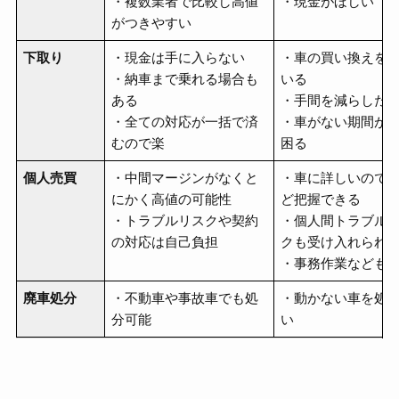
・複数業者で比較し高値
・現金がほしい
がつきやすい
下取り
・現金は手に入らない
・車の買い換えを
・納車まで乗れる場合も
いる
ある
・手間を減らした
・全ての対応が一括で済
・車がない期間が
むので楽
困る
個人売買
・中間マージンがなくと
・車に詳しいので
にかく高値の可能性
ど把握できる
・トラブルリスクや契約
・個人間トラブル
の対応は自己負担
クも受け入れられ
・事務作業なども
廃車処分
・不動車や事故車でも処
・動かない車を処
分可能
い