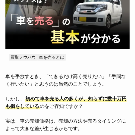
MOTA
アップル
オートバックス
カーセブン
カーセンサー
カーネクスト
ガリバー
スマイルカーズ
ソコカラ
ユーカーパック
ライター・監修者一覧
運営会社
お問い合わせ
買取ノウハウ
車を売るとは
車を手放すとき、「できるだけ高く売りたい」「手間な
く行いたい」と思うのは当然のことでしょう。
しかし、
初めて車を売る人の多くが、知らずに数十万円
も損をしている
のをご存知ですか？
実は、車の売却価格は、売却の方法や売るタイミングに
よって大きな差が生じるからです。