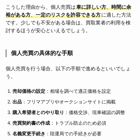
こうした理由から、個人売買は
車に詳しい方
、
時間に余
裕がある方
、
一定のリスクを許容できる方
に適した方法
です。少しでも不安がある場合は、買取業者の利用を検
討するほうが安心といえるでしょう。
個人売買の具体的な手順
個人売買を行う場合、以下の手順で進めるといいでしょ
う。
売却価格の設定
：相場を調べて適正価格を設定
出品
：フリマアプリやオークションサイトに掲載
購入希望者とのやり取り
：価格交渉、現車確認の調整
売買契約書の作成
：トラブル防止のため必須
名義変更手続き
：陸運局での手続きが必要