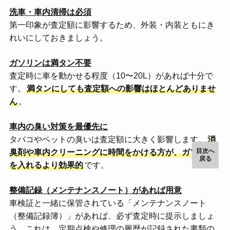
洗車・車内清掃は必須
第一印象が査定額に影響するため、外装・内装ともにき
れいにしておきましょう。
ガソリンは満タン不要
査定時に車を動かせる程度（10〜20L）があれば十分で
す。
満タンにしても査定額への影響はほとんどありませ
ん
。
車内の臭い対策を最優先に
タバコやペットの臭いは査定額に大きく影響します。
消
目次へ
臭剤や車内クリーニングに時間をかける方が、ガソリン
戻る
を入れるより効果的
です。
整備記録（メンテナンスノート）があれば用意
車検証と一緒に保管されている「メンテナンスノート
（整備記録簿）」があれば、必ず査定時に提示しましょ
う。これは、定期点検や修理の履歴が記録された書類の