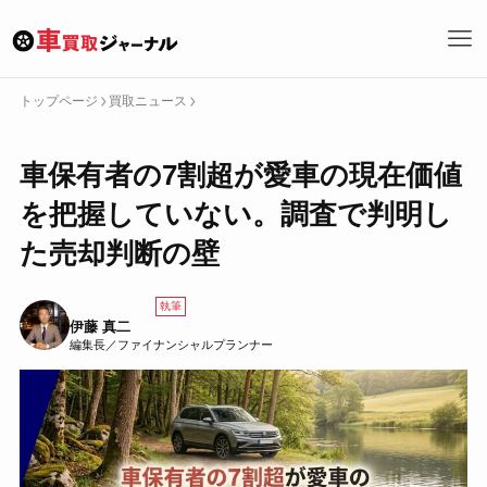
トップページ
買取ニュース
トップページへ戻る
車保有者の7割超が愛車の現在価値
カテゴリーで探す
を把握していない。調査で判明し
どこで売る
何を売る
特集
買取サービス
買取ニュース
た売却判断の壁
買取ノウハウ
キーワード・タグで探す
執筆
伊藤 真二
編集長／ファイナンシャルプランナー
検
索
車買取の基礎
どこに売るか
車の売り方
車を売るとは
買取サービス