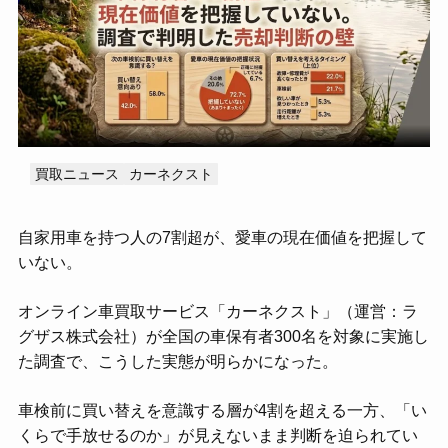
MOTA
アップル
オートバックス
カーセブン
カーセンサー
カーネクスト
ガリバー
スマイルカーズ
ソコカラ
ユーカーパック
ライター・監修者一覧
運営会社
お問い合わせ
買取ニュース
カーネクスト
自家用車を持つ人の7割超が、愛車の現在価値を把握して
いない。
オンライン車買取サービス「カーネクスト」（運営：ラ
グザス株式会社）が全国の車保有者300名を対象に実施し
た調査で、こうした実態が明らかになった。
車検前に買い替えを意識する層が4割を超える一方、「い
くらで手放せるのか」が見えないまま判断を迫られてい