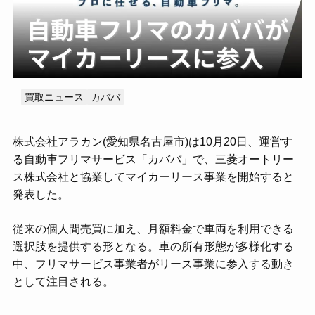
MOTA
アップル
オートバックス
カーセブン
カーセンサー
カーネクスト
ガリバー
スマイルカーズ
ソコカラ
ユーカーパック
ライター・監修者一覧
買取ニュース
カババ
運営会社
お問い合わせ
株式会社アラカン(愛知県名古屋市)は10月20日、運営す
る自動車フリマサービス「カババ」で、三菱オートリー
ス株式会社と協業してマイカーリース事業を開始すると
発表した。
従来の個人間売買に加え、月額料金で車両を利用できる
選択肢を提供する形となる。車の所有形態が多様化する
中、フリマサービス事業者がリース事業に参入する動き
として注目される。