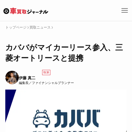
トップページ
買取ニュース
トップページへ戻る
カババがマイカーリース参入、三
カテゴリーで探す
菱オートリースと提携
どこで売る
何を売る
特集
買取サービス
買取ニュース
買取ノウハウ
執筆
伊藤 真二
編集長／ファイナンシャルプランナー
キーワード・タグで探す
検
索
車買取の基礎
どこに売るか
車の売り方
車を売るとは
買取サービス