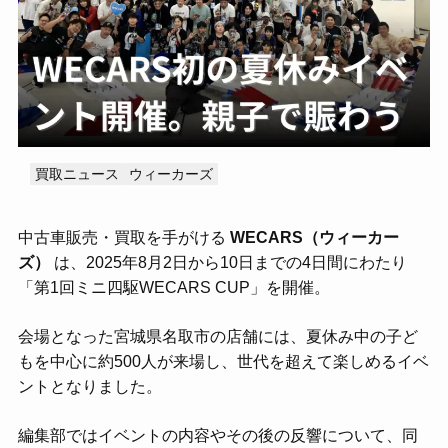
MOTA
アップル
オートバックス
カーセブン
カーセンサー
カーネクスト
ガリバー
スマイルカーズ
ソコカラ
ユーカーパック
ライター・監修者一覧
運営会社
お問い合わせ
買取ニュース
ウィーカーズ
中古車販売・買取を手がける
WECARS（ウィーカー
ズ）
は、2025年8月2日から10日までの4日間にわたり
「第1回ミニ四駆WECARS CUP」を開催。
会場となった宮城県名取市の店舗には、夏休み中の子ど
もを中心に約500人が来場し、世代を超えて楽しめるイベ
ントとなりました。
編集部ではイベントの内容やその後の反響について、同