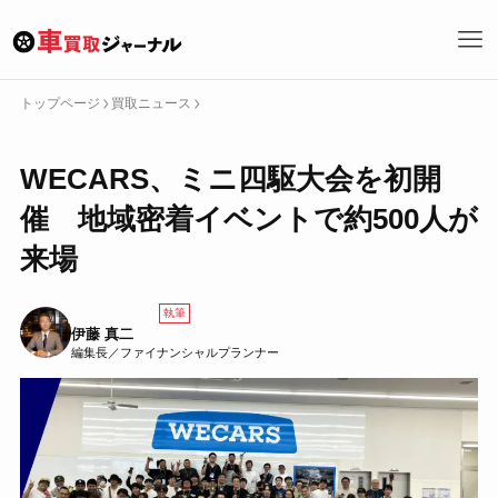
トップページ
買取ニュース
トップページへ戻る
WECARS、ミニ四駆大会を初開
カテゴリーで探す
催 地域密着イベントで約500人が
どこで売る
何を売る
特集
買取サービス
買取ニュース
来場
買取ノウハウ
キーワード・タグで探す
執筆
伊藤 真二
編集長／ファイナンシャルプランナー
検
索
車買取の基礎
どこに売るか
車の売り方
車を売るとは
買取サービス