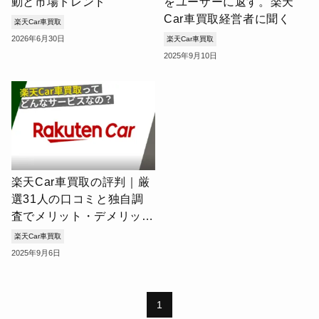
動と市場トレンド
をユーザーに返す。楽天
MOTA
アップル
オートバックス
カーセブン
カーセンサー
Car車買取経営者に聞く
カーネクスト
ガリバー
スマイルカーズ
ソコカラ
楽天Car車買取
ユーカーパック
2026年6月30日
楽天Car車買取
2025年9月10日
ライター・監修者一覧
運営会社
お問い合わせ
楽天Car車買取の評判｜厳
選31人の口コミと独自調
査でメリット・デメリット
を検証
楽天Car車買取
2025年9月6日
1