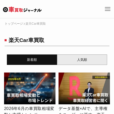
トップページ
楽天Car車買取
トップページへ戻る
楽天Car車買取
カテゴリーで探す
どこで売る
何を売る
特集
買取サービス
買取ニュース
買取ノウハウ
新着順
人気順
キーワード・タグで探す
検
索
車買取の基礎
どこに売るか
車の売り方
車を売るとは
2026年6月の車買取相場変
データ基盤×AIで、主導権
買取サービス